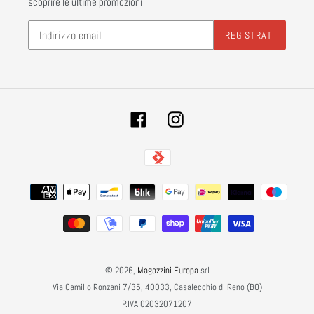
scoprire le ultime promozioni
REGISTRATI
Facebook
Instagram
Metodi
di
pagamento
© 2026,
Magazzini Europa
srl
Via Camillo Ronzani 7/35, 40033, Casalecchio di Reno (BO)
P.IVA 02032071207