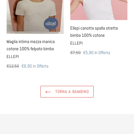
100%
100%
felpato
cotone
bimba
Ellepi canotta spalla stretta
bimba 100% cotone
Maglia intima mezza manica
VENDITORE
ELLEPI
cotone 100% felpato bimba
Prezzo
€7,50
Prezzo
€5,90
In Offerta
VENDITORE
ELLEPI
di
scontato
listino
Prezzo
€12,50
Prezzo
€6,90
In Offerta
di
scontato
listino
TORNA A BAMBINO