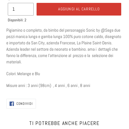
AGGIUNGI AL CARRELLO
Disponibili: 2
Pigiamino o completo, da bimbo del personaggio Sonic by @Sega due
pezzi manica lunga e gamba lunga 100% puro cotone caldo, disegnato
e importato da San City, azienda Francese, La Plaine Saint-Denis.
Azienda leader nel settore da neonato e bambino. ama i
dettagli che
fanno la differenza, come l'attenzione al
prezzo e la
selezione dei
materiali.
Colori: Melange e Blu
Misure anni : 3 anni (98cm) , 4 anni , 6 anni , 8 anni
CONDIVIDI
CONDIVIDI
SU
FACEBOOK
TI POTREBBE ANCHE PIACERE