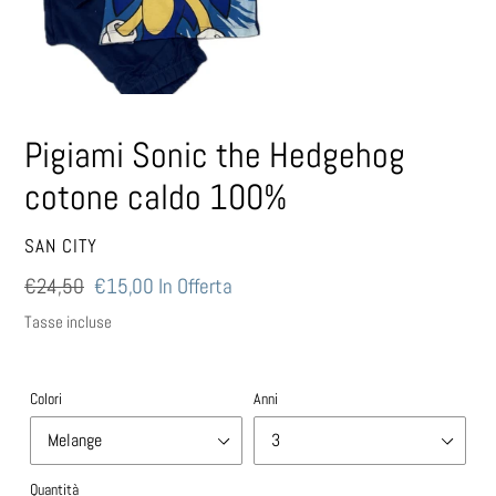
Pigiami Sonic the Hedgehog
cotone caldo 100%
VENDITORE
SAN CITY
Prezzo
€24,50
Prezzo
€15,00
In Offerta
di
scontato
Tasse incluse
listino
Colori
Anni
Quantità