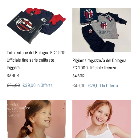
Tuta
Pigiama
cotone
ragazzo/a
del
del
Bologna
Bologna
FC
FC
1909
1909
Tuta cotone del Bologna FC 1909
Ufficiale
Ufficiale
Ufficiale fine serie calibrate
Pigiama ragazzo/a del Bologna
fine
licenza
leggera
FC 1909 Ufficiale licenza
serie
VENDITORE
SABOR
VENDITORE
SABOR
calibrate
leggera
Prezzo
€71,00
Prezzo
€39,00
In Offerta
Prezzo
€49,00
Prezzo
€29,00
In Offerta
di
scontato
di
scontato
listino
listino
Maglia
Ellepi
intima
canotta
mezza
spalla
manica
stretta
cotone
bimba