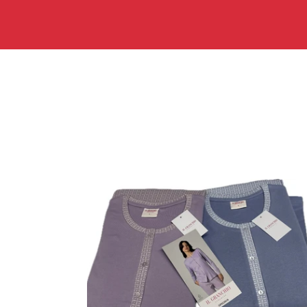
Pigiami
donna
aperti
davanti
per
ospedale
100%
caldo