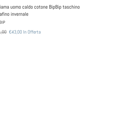
iama uomo caldo cotone BipBip taschino
afino invernale
DITORE
BIP
zzo
,00
Prezzo
€43,00
In Offerta
scontato
ino