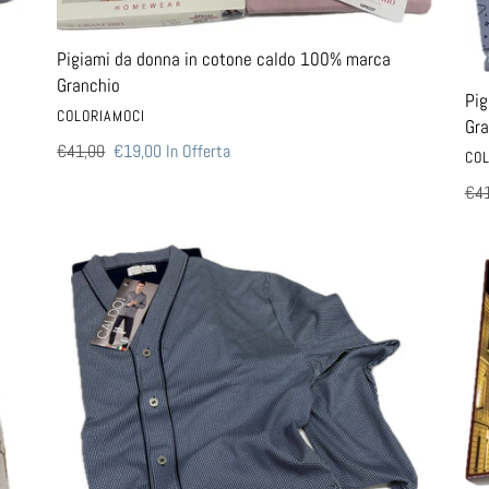
Granchio
Gra
Pigiami da donna in cotone caldo 100% marca
Granchio
Pig
VENDITORE
COLORIAMOCI
Gra
Prezzo
€41,00
Prezzo
€19,00
In Offerta
VEN
COL
di
scontato
Pre
€41
listino
di
list
Pigiama
Pig
uomo
uo
aperto
cal
davanti
cot
bipbip
Bip
caldo
tas
cotone
ser
100%
inv
collezione