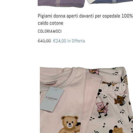
cotone
Pigiami donna aperti davanti per ospedale 100%
caldo cotone
VENDITORE
COLORIAMOCI
Prezzo
€41,00
Prezzo
€24,00
In Offerta
di
scontato
listino
Pigiami
da
donna
in
cotone
caldo
100%
marca
Granchio