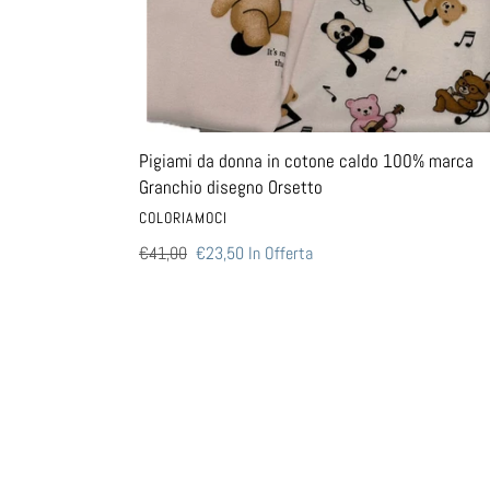
disegno
Orsetto
Pigiami da donna in cotone caldo 100% marca
Granchio disegno Orsetto
VENDITORE
COLORIAMOCI
Prezzo
€41,00
Prezzo
€23,50
In Offerta
di
scontato
listino