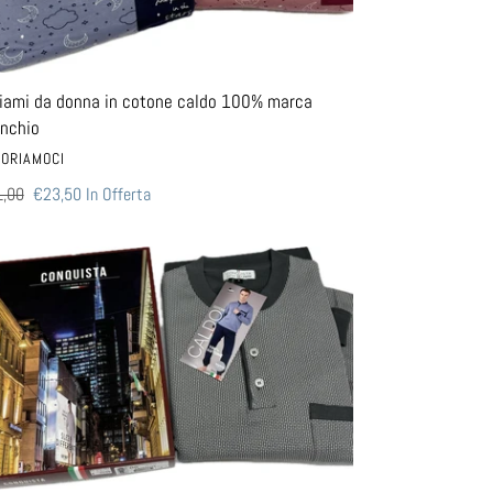
nchio
iami da donna in cotone caldo 100% marca
nchio
DITORE
ORIAMOCI
zzo
,00
Prezzo
€23,50
In Offerta
scontato
ino
iama
mo
do
one
Bip
chino
afino
ernale