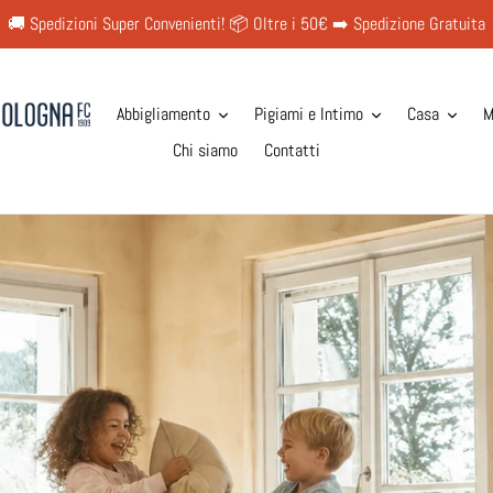
🚚 Spedizioni Super Convenienti! 📦 Oltre i 50€ ➡️ Spedizione Gratuita
Abbigliamento
Pigiami e Intimo
Casa
M
Chi siamo
Contatti