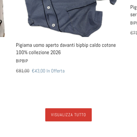
2026
Pig
ser
VEN
BIP
Pre
€71
di
Pigiama uomo aperto davanti bipbip caldo cotone
list
100% collezione 2026
VENDITORE
BIPBIP
Prezzo
€81,00
Prezzo
€43,00
In Offerta
di
scontato
listino
VISUALIZZA TUTTO