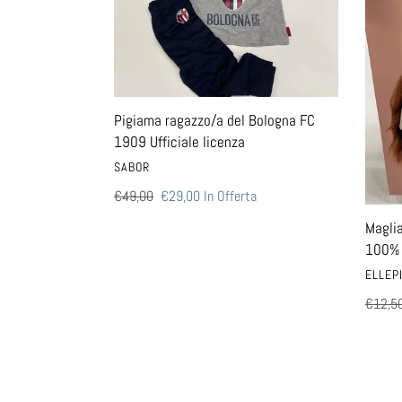
Bologna
manic
FC
cotone
1909
100%
Ufficiale
felpat
licenza
bimba
Pigiama ragazzo/a del Bologna FC
1909 Ufficiale licenza
VENDITORE
SABOR
Prezzo
€49,00
Prezzo
€29,00
In Offerta
di
scontato
Magli
listino
100% 
VENDI
ELLEP
Prezzo
€12,5
di
listino