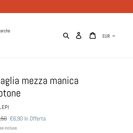
arche
Valuta
Cerca
Accedi
Carrello
aglia mezza manica
otone
NDITORE
LEPI
ezzo
,50
Prezzo
€6,90
In Offerta
scontato
se incluse