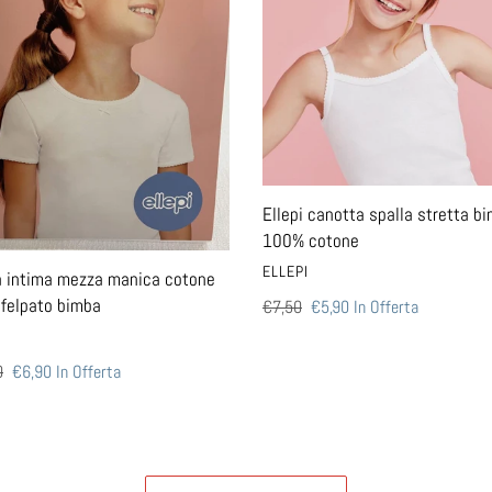
a
stretta
bimba
100%
o
cotone
Ellepi canotta spalla stretta b
100% cotone
VENDITORE
ELLEPI
a intima mezza manica cotone
felpato bimba
Prezzo
€7,50
Prezzo
€5,90
In Offerta
di
scontato
TORE
I
listino
0
Prezzo
€6,90
In Offerta
scontato