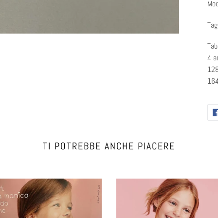
Mod
Tag
Tab
4 a
128
164
TI POTREBBE ANCHE PIACERE
Ellepi
canotta
spalla