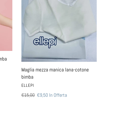
lana-
cotone
bimba
imba
Maglia mezza manica lana-cotone
bimba
VENDITORE
ELLEPI
Prezzo
€15,00
Prezzo
€9,50
In Offerta
di
scontato
listino