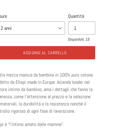
tino
sure
Quantità
Disponibili: 15
AGGIUNGI AL CARRELLO
lia mezza manica da bambina in 100% puro cotone
dotto da Ellepi made in Europe. Azienda leader nel
tore intimo da bambino, ama i
dettagli che fanno la
ferenza, come l'attenzione al
prezzo e la
selezione
 materiali, la durabilità e la resistenza nonché il
trollo rigoroso di ogni fase di lavorazione.
epi è “l’intimo amato dalle mamme”.