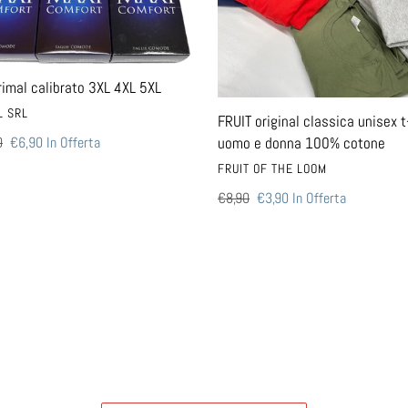
unisex
t-
shirt
uomo
rimal calibrato 3XL 4XL 5XL
e
TORE
L SRL
donna
FRUIT original classica unisex t
100%
uomo e donna 100% cotone
0
Prezzo
€6,90
In Offerta
cotone
scontato
VENDITORE
FRUIT OF THE LOOM
Prezzo
€8,90
Prezzo
€3,90
In Offerta
di
scontato
listino