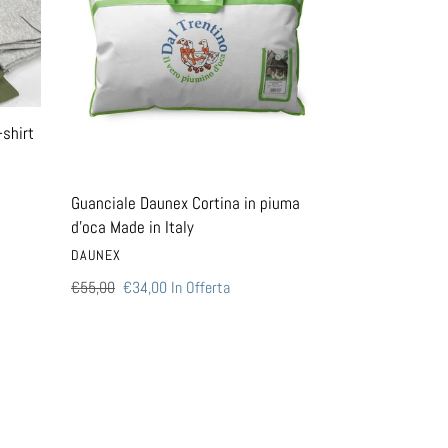
in
piuma
d'oca
Made
in
Italy
-shirt
Guanciale Daunex Cortina in piuma
d'oca Made in Italy
VENDITORE
DAUNEX
Prezzo
€55,00
Prezzo
€34,00
In Offerta
di
scontato
listino