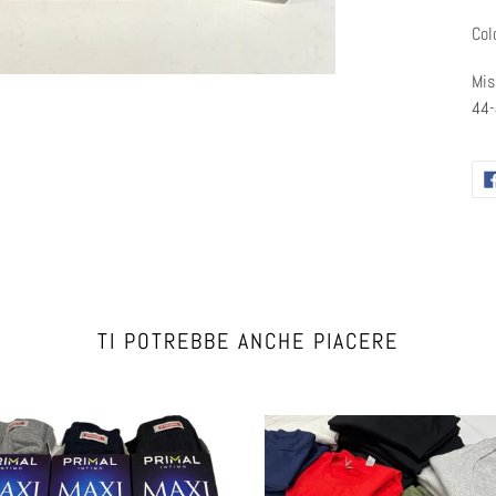
Col
Mis
44
TI POTREBBE ANCHE PIACERE
FRUIT
original
to
classica