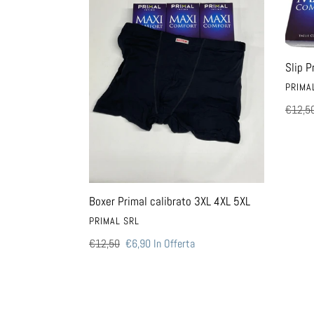
3XL
3XL
4XL
4XL
5XL
5XL
Slip P
VENDI
PRIMA
Prezzo
€12,5
di
listino
Boxer Primal calibrato 3XL 4XL 5XL
VENDITORE
PRIMAL SRL
Prezzo
€12,50
Prezzo
€6,90
In Offerta
di
scontato
listino