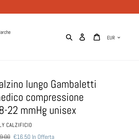
arche
Valuta
Cerca
Accedi
Carrello
alzino lungo Gambaletti
edico compressione
8-22 mmHg unisex
NDITORE
LY CALZIFICIO
ezzo
9,00
Prezzo
€16,50
In Offerta