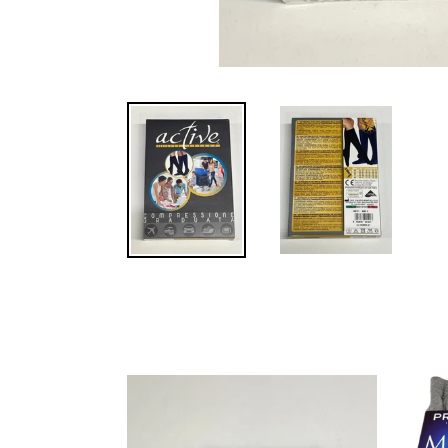
Boxer
Slip
Primal
Primal
calibrato
calibra