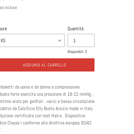
scontato
se incluse
tino
sure
Quantità
Disponibili: 2
AGGIUNGI AL CARRELLO
baletti da uomo e da donna a compressione
duata forte esercita una pressione di 18-22 mmHg ,
ottimo aiuto per gonfiori , varici e bassa circolazione
rodotto da Calzificio Elly Busto Arsizio made in Italy .
duzione certificata con test Hatra . Dispositivo
ico Classe I conforme alla direttiva europea 93/42
 .