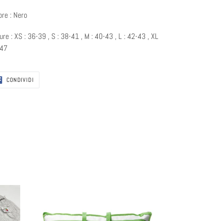
ore : Nero
ure : XS : 36-39 , S : 38-41 , M : 40-43 , L : 42-43 , XL
-47
CONDIVIDI
CONDIVIDI
SU
FACEBOOK
Guanciale
Daunex
Cortina