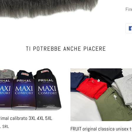
Fin
TI POTREBBE ANCHE PIACERE
FRUIT
original
to
classica
unisex
t-
shirt
uomo
rimal calibrato 3XL 4XL 5XL
e
TORE
L SRL
donna
FRUIT original classica unisex t