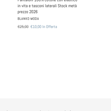
laterali
in vita e tasconi laterali Stock metà
Stock
prezzo 2026
metà
VENDITORE
BLANKO MODA
prezzo
2026
Prezzo
€25,00
Prezzo
€10,00
In Offerta
di
scontato
listino