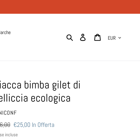
arche
Valuta
Cerca
Accedi
Carrello
iacca bimba gilet di
elliccia ecologica
NDITORE
NICONF
ezzo
6,00
Prezzo
€25,00
In Offerta
scontato
se incluse