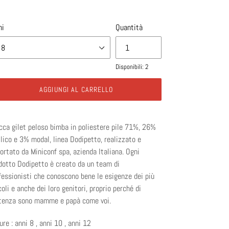
tino
ni
Quantità
Disponibili: 2
AGGIUNGI AL CARRELLO
cca gilet peloso bimba in poliestere pile 71%, 26%
ilico e 3% modal, linea Dodipetto, realizzato e
ortato da Miniconf spa, azienda Italiana.
Ogni
dotto Dodipetto è creato da un team di
fessionisti che conoscono bene le esigenze dei più
coli e anche dei loro genitori, proprio perché di
tenza sono mamme e papà come voi.
ure : anni 8 , anni 10 , anni 12