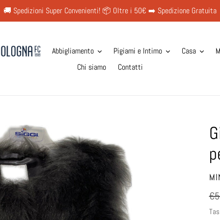
🚚 Spedizioni Super Convenienti! 📦 Oltre i 50€ ➡️ Spedizione Gratuita
Abbigliamento
Pigiami e Intimo
Casa
M
Chi siamo
Contatti
G
p
VE
MI
Pr
€5
di
Tas