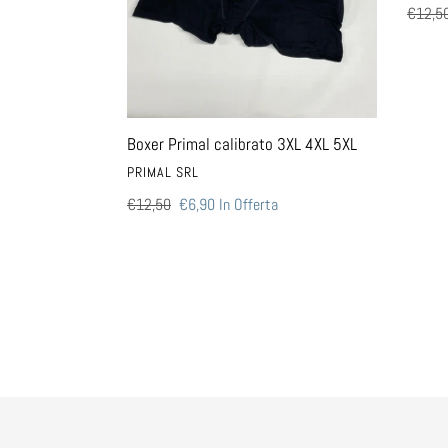
Prezzo
€12,5
di
listino
Boxer Primal calibrato 3XL 4XL 5XL
VENDITORE
PRIMAL SRL
Prezzo
€12,50
Prezzo
€6,90
In Offerta
di
scontato
listino