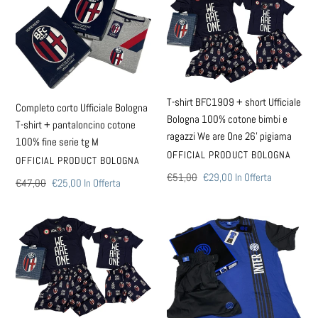
z
corto
shirt
Ufficiale
BFC1909
i
Bologna
+
o
T-
short
shirt
Ufficiale
n
+
Bologna
T-shirt BFC1909 + short Ufficiale
Completo corto Ufficiale Bologna
pantaloncino
100%
e
Bologna 100% cotone bimbi e
T-shirt + pantaloncino cotone
cotone
cotone
ragazzi We are One 26’ pigiama
:
100% fine serie tg M
100%
bimbi
VENDITORE
OFFICIAL PRODUCT BOLOGNA
fine
e
VENDITORE
OFFICIAL PRODUCT BOLOGNA
serie
ragazzi
Prezzo
€51,00
Prezzo
€29,00
In Offerta
Prezzo
€47,00
Prezzo
€25,00
In Offerta
di
scontato
tg
We
di
scontato
listino
M
are
listino
T-
Pigiama
One
shirt
Inter
26’
Bologna
calcio
pigiama
BFC1909
Completo
Ufficiale
Ufficiale
100%
100%