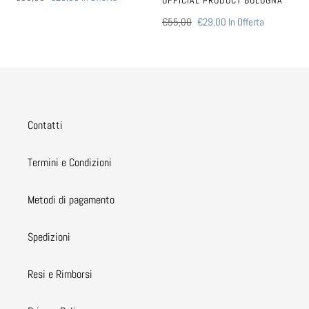
OFFICIAL PRODUCT BOLOGNA
di
scontato
Prezzo
€55,00
Prezzo
€29,00
In Offerta
listino
di
scontato
listino
Contatti
Termini e Condizioni
Metodi di pagamento
Spedizioni
Resi e Rimborsi