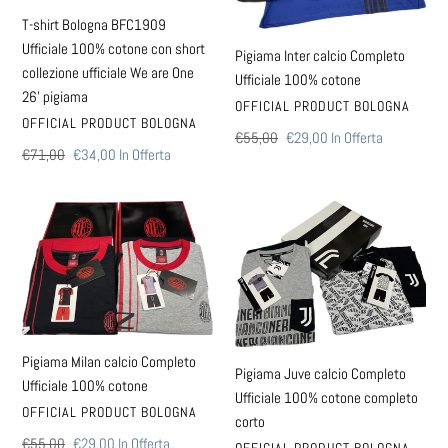
cotone
cotone
T-shirt Bologna BFC1909
con
Ufficiale 100% cotone con short
Pigiama Inter calcio Completo
short
collezione ufficiale We are One
Ufficiale 100% cotone
collezione
26’ pigiama
ufficiale
VENDITORE
OFFICIAL PRODUCT BOLOGNA
VENDITORE
OFFICIAL PRODUCT BOLOGNA
We
Prezzo
€55,00
Prezzo
€29,00
In Offerta
are
Prezzo
€71,00
Prezzo
€34,00
In Offerta
di
scontato
di
scontato
One
listino
listino
26’
Pigiama
Pigiama
pigiama
Milan
Juve
calcio
calcio
Completo
Completo
Ufficiale
Ufficiale
100%
100%
cotone
cotone
Pigiama Milan calcio Completo
Pigiama Juve calcio Completo
completo
Ufficiale 100% cotone
Ufficiale 100% cotone completo
corto
VENDITORE
OFFICIAL PRODUCT BOLOGNA
corto
Prezzo
€55,00
Prezzo
€29,00
In Offerta
VENDITORE