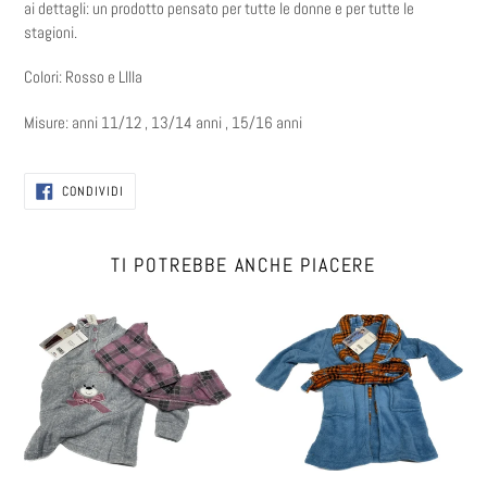
ai dettagli: un prodotto pensato per tutte le donne e per tutte le
stagioni.
Colori: Rosso e LIlla
Misure: anni 11/12 , 13/14 anni , 15/16 anni
CONDIVIDI
CONDIVIDI
SU
FACEBOOK
TI POTREBBE ANCHE PIACERE
Pigiama
Vestaglia
in
da
pile
bimbo
coral
coral
fleece
fleece
ragazza
calda
felpata