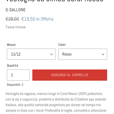
VENDITORE
G.GALLONE
Prezzo
€28,00
Prezzo
€19,50
In Offerta
di
scontato
Tasse incluse
listino
Misure
Colori
Quantità
AGGIUNGI AL CARRELLO
Disponibili: 2
Vestaglia da ragazza, manica lunga in Coral fleece 100% poliestere,
con la zip e cappuccio, prodotta e distribuita da G.Gallone spa azienda
Italiana, alta
qualità
sartoriale progettata per durare nel tempo ma
sempre in linea con i trend. Profondità di taglie, comodità e attenzione