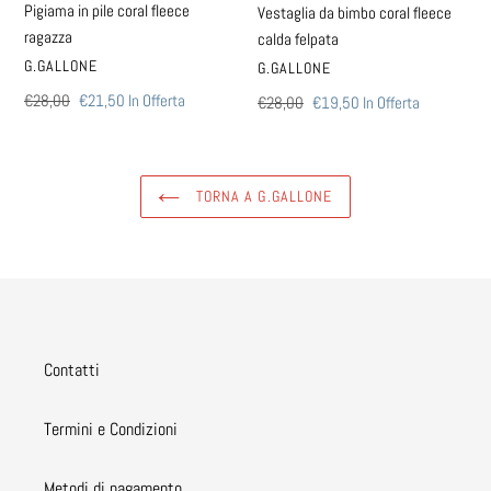
Pigiama in pile coral fleece
Vestaglia da bimbo coral fleece
ragazza
calda felpata
VENDITORE
G.GALLONE
VENDITORE
G.GALLONE
Prezzo
€28,00
Prezzo
€21,50
In Offerta
Prezzo
€28,00
Prezzo
€19,50
In Offerta
di
scontato
di
scontato
listino
listino
TORNA A G.GALLONE
Contatti
Termini e Condizioni
Metodi di pagamento